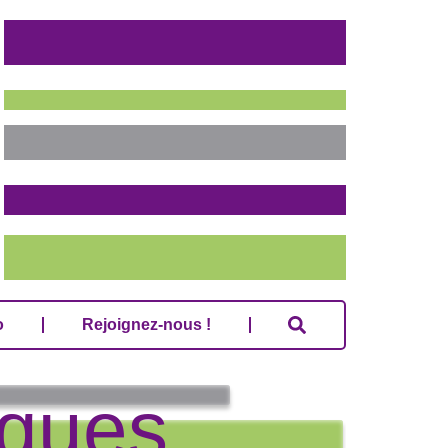
o
Rejoignez-nous !
o
Rejoignez-nous !
iques