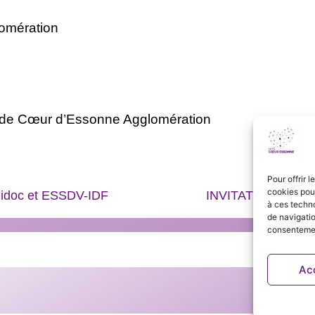
omération
é de Cœur d’Essonne Agglomération
Pour offrir 
cookies pour
idoc et ESSDV-IDF
INVITATION CH Blig
à ces techn
de navigatio
consentement
Ac