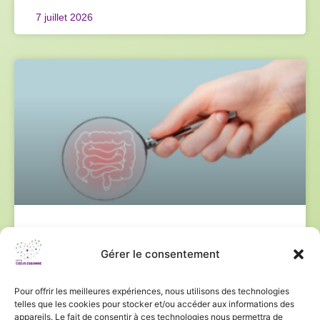
7 juillet 2026
Formation des IDE pour la remise
Gérer le consentement
du kit de dépistage du cancer
colorectal
Pour offrir les meilleures expériences, nous utilisons des technologies
telles que les cookies pour stocker et/ou accéder aux informations des
Depuis le 10 mars 2026, les IDE libéraux et
appareils. Le fait de consentir à ces technologies nous permettra de