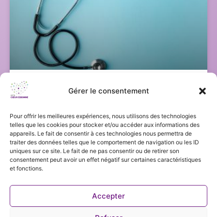
Gérer le consentement
Accueillir un docteur junior : vos
questions, nos réponses
Pour offrir les meilleures expériences, nous utilisons des technologies
telles que les cookies pour stocker et/ou accéder aux informations des
À partir de novembre 2026, les internes de médecine
appareils. Le fait de consentir à ces technologies nous permettra de
générale entreront dans une 4ᵉ année de DES (phase
traiter des données telles que le comportement de navigation ou les ID
de consolidation) avec le statut de Docteur junior.
uniques sur ce site. Le fait de ne pas consentir ou de retirer son
consentement peut avoir un effet négatif sur certaines caractéristiques
L’objectif : renforcer leurs
et fonctions.
EN SAVOIR PLUS
Accepter
3 février 2026